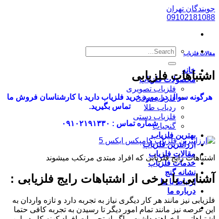
پرش
جویندگان تهران
به
09102181088
محتوا
مقالات فلزیاب
خانه
اشتباهات فلزیابی
محصولات فلزیاب
فلزیاب تصویری
هرگونه سوال در مورد خرید فلزیاب دارید با کارشناسان فروش ما
فلزیاب بوقی
تماس بگیرید.
ردیاب طلا
فلزیاب دستی
شماره تماس : ۰۹۱۰۲۱۹۱۳۳۰
گنجیاب
بهترین فلزیاب
ارزانترین فلزیاب
مقالات فلزیاب
اشتباهات رایج فلزیابی که افراد مبتدی مرتکب میشوند
خدمات فلزیاب
نشانه گنج
آشنایی با برخی از اشتباهات رایج فلزیابی :
ارتباط با ما
درباره ما
فلزیابی نیز مانند هر کار دیگری نیاز به تجربه دارد و تازه واردان به
این عرصه نیز مانند تمام امور دیگر تا رسیدن به تجربه کافی حتما
اشتباهاتی را خواهند داشت و اگر از تجربیات افراد کهنه کار در این