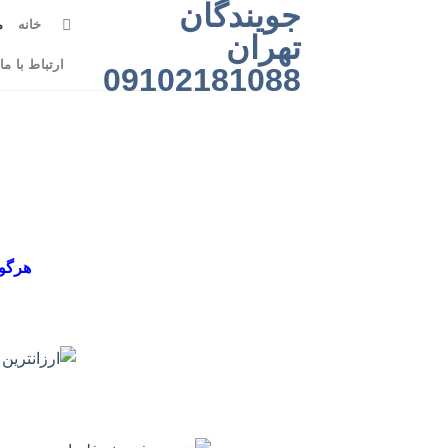
جویندگان
رش
خانه
م
ه
تهران
حتوا
ارتباط با ما
09102181088
هرگون