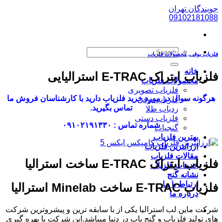
پرش
جویندگان تهران
به
09102181088
محتوا
فلزیاب بوقی
,
محصولات فلزیاب
خانه
فلزیاب ایتراک E-TRAC استرالیایی
محصولات فلزیاب
فلزیاب تصویری
هرگونه سوال در مورد خرید فلزیاب دارید با کارشناسان فروش ما
فلزیاب بوقی
تماس بگیرید.
ردیاب طلا
فلزیاب دستی
شماره تماس : ۰۹۱۰۲۱۹۱۳۳۰
گنجیاب
بهترین فلزیاب
ارزانترین فلزیاب
مقالات فلزیاب
فلزیاب ایتراک E-TRAC ساخت استرالیا
خدمات فلزیاب
نشانه گنج
ارتباط با ما
فلزیاب E-TRAC ساخت Minelab استرالیا
درباره ما
شرکت ماین لب استرالیا یکی از با سابقه ترین و پیشروترین شرکت
های تولید فلزیاب و گنج یاب در دنیا میباشد.این شرکت با بهره گیری