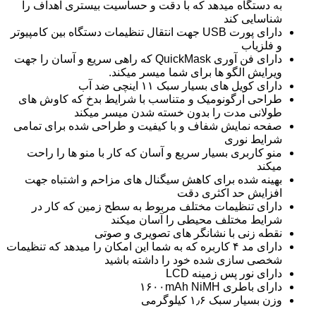
به دستگاه میدهد که با دقت و حساسیت بیستری اهداف را
شناسایی کند
دارای پورت USB جهت انتقال تنظیمات دستگاه بین کامپیوتر
و فلزیاب
دارای فن آوری QuickMask که راهی سریع و آسان را جهت
ویرایش الگو ها برای شما میسر میکند.
دارای کویل های بسیار سبک ۱۱ اینچی ضد آب
طراحی ارگونومیک و متناسب با شرایط بدخ که کاوش های
طولانی مدت را بدون خسته شدن میسر میکند
صفحه نمایش شفاف و با کیفیت و طراحی شده برای تمامی
شرایط نوری
منو کاربری بسیار سریع و آسان که کار با منو ها را راحت
میکند
بهینه شده برای کاهش سیگنال های مزاحم و اشتباه جهت
افزایش حد اکثری دقت
دارای تنظیمات مختلف مربوط به سطح زمین که کار در
شرایط مختلف محیطی را آسان میکند
نقطه زنی با نشانگر های تصویری و صوتی
دارای مد ۴ کاربره که به شما این امکان را میدهد که تنظیمات
شخصی سازی شده خود را داشته باشید
دارای نور پس زمینه LCD
دارای باطری ۱۶۰۰mAh NiMH
وزن بسیار سبک ۱٫۶ کیلوگرمی