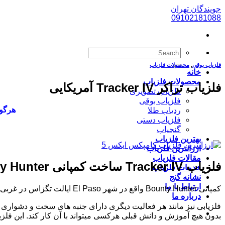
پرش
جویندگان تهران
به
09102181088
محتوا
فلزیاب بوقی
,
محصولات فلزیاب
خانه
محصولات فلزیاب
فلزیاب تراکر Tracker IV آمریکایی
فلزیاب تصویری
فلزیاب بوقی
هرگون
ردیاب طلا
فلزیاب دستی
گنجیاب
بهترین فلزیاب
ارزانترین فلزیاب
مقالات فلزیاب
فلزیاب Tracker IV ساخت کمپانی Bounty Hunter آمریکا
خدمات فلزیاب
نشانه گنج
ارتباط با ما
کمپانی Bounty Hunter واقع در شهر El Paso ایالت تگزاس در غربی ترین نقطه کشور آمریکا سازنده دستگاههای فلزیاب و گنج یاب یکی از پیشروترین و نوآورترین شرکت ها در این عرصه است.
درباره ما
بدون هیچ آموزش و دانش قبلی هرکسی میتواند با آن کار کند. این فلزی