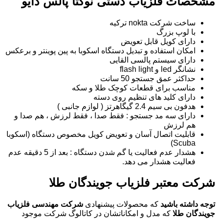
مشخصات فلزیاب دستی نوکتا پالس دایو
ساخت شرکت nokta ترکیه
با لوپ بزرگ
دارای کویل قابل تعویض
امکان استفاده و تبدیل دستگاه اسکوبا به پین پوینتر و برعکس
دارای سیستم پالسی القایی
نشانگر led و flash light
حداکثر عمق جستجو 50 سانت
مناسب برای قطعات کوچک طلا و سکه
دارای کلید های تنظیم روی دسته
هدفون بی سیم 2.4 گیگاهرتز ( لوازم جانبی )
دارای سه مد جستجو : فقط صدا ، فقط لرزش ، هم صدا و
هم لرزش
قابلیت اتصال آسان و تعویض کویل مخصوص دستگاه (اسکوبا
Scuba)
هشدار عدم فعالیت یا گم شدن دستگاه : بعد از 5 دقیقه عدم
فعالیت هشدار می دهد.
شرکت معتبر فلزیاب جویندگان طلا
توجه داشته باشید
که محصولات پیشنهادی
شرکت مهندسی فلزیاب
جویندگان طلا
که مدل و امکاناتشان در کاتالوگ شرکت موجود