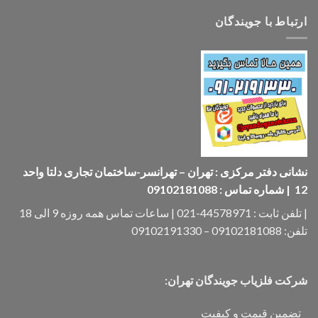
ارتباط با جویندگان
نشانی دفتر مرکزی : تهران – تهرانسر-ساختمان تجاری دلتا واحد
12 | شماره تماس : 09102181088
| تلفن ثابت : 44578971-021 | ساعات تماس همه روزه 9 الی 18
تلفن: 09102181088 – 09102191330
شرکت فلزیاب جویندگان تهران:
_ تضمین قیمت و کیفیت