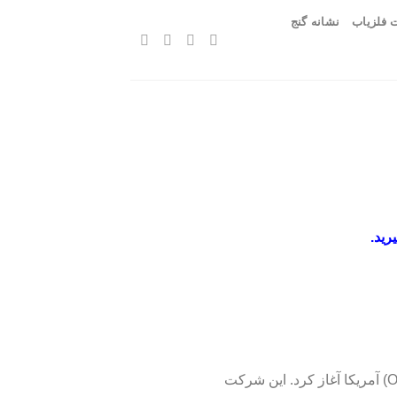
 فلزیاب
نشانه گنج
رید.
شرکت Whites Electronics از سال ۱۹۵۰ فعالیت خود را در شهر (Sweet Home) ایالت اورگن (Oregon) آمریکا آغاز کرد. این شرکت