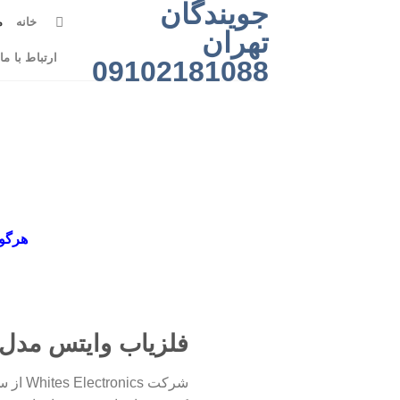
جویندگان
رش
خانه
م
ه
تهران
حتوا
ارتباط با ما
09102181088
هرگون
فلزیاب وایتس مدل Coinmaster ساخت آمریک