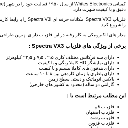
دقیق و با کیفیت شهرت دارد.
فلزیاب Spectra VX3 امکانات حرفه ای Spectra V3i را با رابط کاربری آسان تر در هم آمیخته. کار با این
را شروع کنید.
مدار های الکترونیکی به کار رفته در این فلزیاب دارای بهترین طراح
برخی از ویژگی های فلزیاب Spectra VX3 :
دارای سه فرکانس مختلف کاری ۲٫۵ ، ۷٫۵ و ۲۲٫۵ کیلوهرتز
دارای نمایشگر HD کاملا رنگی و با کیفیت
دارای هدفون های کاملا بیسیم و با کیفیت
دارای باطری با زمان کاردهی بین ۸ تا ۱۰ ساعت
بالانس اتوماتیک و دستی سطح زمین
گارانتی دو ساله (محدود به کشور های خارجی)
این مطلب مرتبط است با :
فلزیاب قم
فلزیاب اصفهان
فلزیاب رشت
فلزیاب قزوین