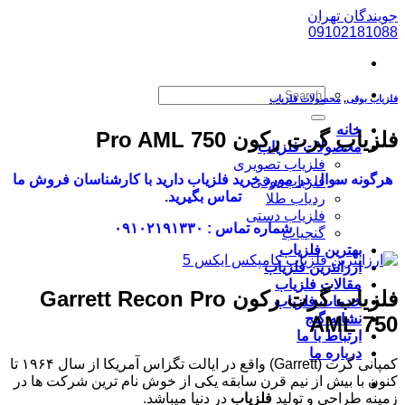
پرش
جویندگان تهران
به
09102181088
محتوا
فلزیاب بوقی
,
محصولات فلزیاب
خانه
فلزیاب گرت رکون Pro AML 750
محصولات فلزیاب
فلزیاب تصویری
هرگونه سوال در مورد خرید فلزیاب دارید با کارشناسان فروش ما
فلزیاب بوقی
تماس بگیرید.
ردیاب طلا
فلزیاب دستی
شماره تماس : ۰۹۱۰۲۱۹۱۳۳۰
گنجیاب
بهترین فلزیاب
ارزانترین فلزیاب
مقالات فلزیاب
فلزیاب گرت رکون Garrett Recon Pro
خدمات فلزیاب
نشانه گنج
AML 750
ارتباط با ما
درباره ما
کمپانی گرت (Garrett) واقع در ایالت تگزاس آمریکا از سال ۱۹۶۴ تا
کنون با بیش از نیم قرن سابقه یکی از خوش نام ترین شرکت ها در
زمینه طراحی و تولید
فلزیاب
در دنیا میباشد.