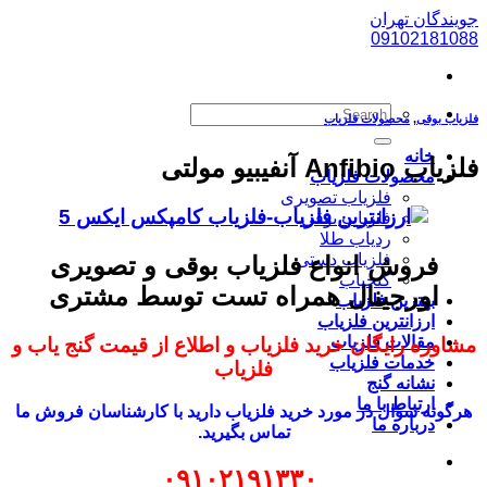
پرش
جویندگان تهران
به
09102181088
محتوا
فلزیاب بوقی
,
محصولات فلزیاب
خانه
فلزیاب Anfibio آنفیبیو مولتی
محصولات فلزیاب
فلزیاب تصویری
فلزیاب بوقی
ردیاب طلا
فلزیاب دستی
فروش انواع فلزیاب بوقی و تصویری
گنجیاب
اورجینال همراه تست توسط مشتری
بهترین فلزیاب
ارزانترین فلزیاب
مقالات فلزیاب
مشاوره رایگان خرید فلزیاب و اطلاع از قیمت گنج یاب و
خدمات فلزیاب
فلزیاب
نشانه گنج
ارتباط با ما
هرگونه سوال در مورد خرید فلزیاب دارید با کارشناسان فروش ما
درباره ما
تماس بگیرید.
۰۹۱۰۲۱۹۱۳۳۰