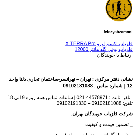
felezyabzamani
فلزیاب اکسترا پرو X-TERRA Pro
فلزیاب بوقی گلد هانتر 12000
ارتباط با جویندگان
نشانی دفتر مرکزی : تهران – تهرانسر-ساختمان تجاری دلتا واحد
12 | شماره تماس : 09102181088
| تلفن ثابت : 44578971-021 | ساعات تماس همه روزه 9 الی 18
تلفن: 09102181088 – 09102191330
شرکت فلزیاب جویندگان تهران:
_ تضمین قیمت و کیفیت
_ ۱ سال گارانتی و خدمات پس از فروش