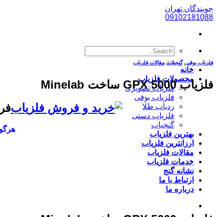
پرش
جویندگان تهران
به
09102181088
محتوا
فلزیاب بوقی
,
گنجیاب
,
مقالات فلزیاب
خانه
محصولات فلزیاب
فلزیاب GPX 5000 ساخت Minelab
فلزیاب تصویری
فلزیاب بوقی
فر
ردیاب طلا
فلزیاب دستی
گنجیاب
هرگون
بهترین فلزیاب
ارزانترین فلزیاب
مقالات فلزیاب
خدمات فلزیاب
نشانه گنج
ارتباط با ما
درباره ما