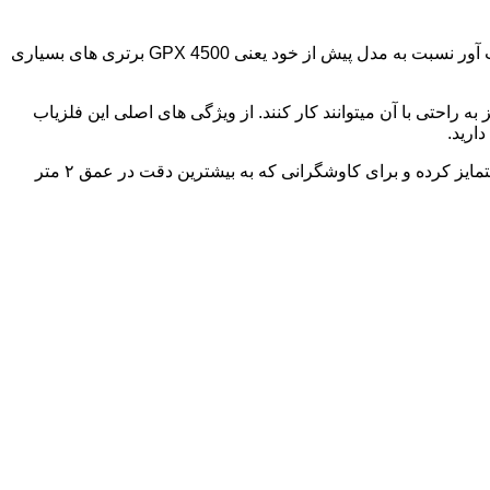
این دستگاه استاندارد های جدیدی را در تکنولوژی تشخیص و شناسایی طلا بوجود آورده است. این دستگاه با ویژگی‌های بروز و عملکرد حیرت آور نسبت به مدل پیش از خود یعنی GPX 4500 برتری های بسیاری
ه کار نیز به راحتی با آن میتوانند کار کنند. از ویژگی های اصلی این فلزیاب
تکنولوژی های ولتاژ دوگانه(DVT) ، تنظیم زمان بندی الکترونیکی هوشمند(SETA) و حس گر چند دوره ای (MPS) این دستگاه را از سایرین متمایز کرده و برای کاوشگرانی که به بیشترین دقت در عمق ۲ متر