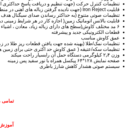
تنظیمات کنترل حرکت (جهت تنظیم و دریافت پاسخ حداکثری 
قابلیت
Iron Reject (جهت نادیده گرفتن زباله های آهنی در منطقه تحت کاووش)
تنظیمات صوتی متنوع (به حداکثر رساندن صدای سیگنال هدف جهت
قابلیت بالانس اتوماتیک زمین( اجازه کار در هر شرایط زمینی 
۶ مد مختلف کاوش(سطح های دارای زباله زیاد، معادن ، اشیاء کوچک و …)
قطعات الکترونیکی جدید و پیشرفته
عمق کاوش مناسب
تنظیمات نمک/طلا (بهینه شده جهت یافتن قطعات ریز طلا در ز
تنظیمات سکه/عتیقه ( عمق کاوش حد اکثری حتی برای زمین ها
وزن ۲٫۴ کیلوگرمی دستگاه حمل آن رابسیار راحت میکند
صفحه نمایش ۱۲۸*۶۴ پیکسل همراه با نور سفید پس زمینه
سیستم صوتی هشدار کاهش شارژ باطری
تمامی م
آموزش 