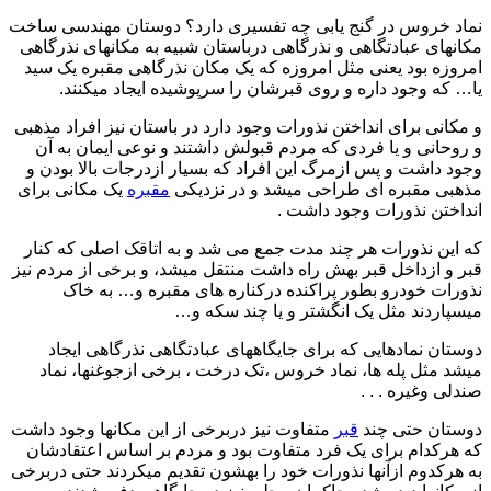
نماد خروس در گنج یابی چه تفسیری دارد؟ دوستان مهندسی ساخت
مکانهای عبادتگاهی و نذرگاهی درباستان شبیه به مکانهای نذرگاهی
امروزه بود یعنی مثل امروزه که یک مکان نذرگاهی مقبره یک سید
یا… که وجود داره و روی قبرشان را سرپوشیده ایجاد میکنند.
و مکانی برای انداختن نذورات وجود دارد در باستان نیز افراد مذهبی
و روحانی و یا فردی که مردم قبولش داشتند و نوعی ایمان به آن
وجود داشت و پس ازمرگ این افراد که بسیار ازدرجات بالا بودن و
مذهبی مقبره ای طراحی میشد و در نزدیکی
مقبره
یک مکانی برای
انداختن نذورات وجود داشت .
که این نذورات هر چند مدت جمع می شد و به اتاقک اصلی که کنار
قبر و ازداخل قبر بهش راه داشت منتقل میشد، و برخی از مردم نیز
نذورات خودرو بطور پراکنده درکناره های مقبره و… به خاک
میسپاردند مثل یک انگشتر و یا چند سکه و…
دوستان نمادهایی که برای جایگاههای عبادتگاهی نذرگاهی ایجاد
میشد مثل پله ها، نماد خروس ،تک درخت ، برخی ازجوغنها، نماد
صندلی وغیره . . .
دوستان حتی چند
قبر
متفاوت نیز دربرخی از این مکانها وجود داشت
که هرکدام برای یک فرد متفاوت بود و مردم بر اساس اعتقادشان
به هرکدوم ازآنها نذورات خود را بهشون تقدیم میکردند حتی دربرخی