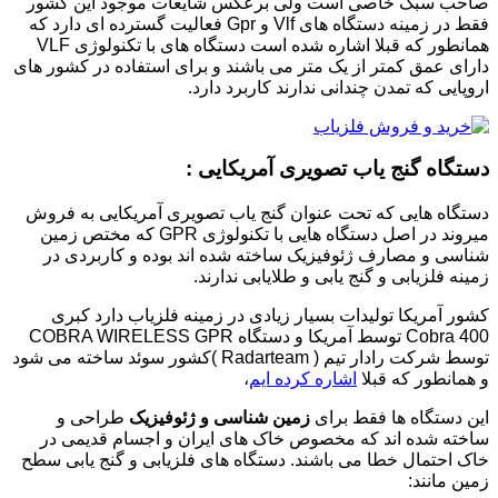
صاحب سبک خاصی است ولی برعکس شایعات موجود این کشور
فقط در زمینه دستگاه های Vlf و Gpr فعالیت گسترده ای دارد که
همانطور که قبلا اشاره شده است دستگاه های با تکنولوژی VLF
دارای عمق کمتر از یک متر می باشند و برای استفاده در کشور های
اروپایی که تمدن چندانی ندارند کاربرد دارد.
دستگاه گنج یاب تصویری آمریکایی :
دستگاه هایی که تحت عنوان گنج یاب تصویری آمریکایی به فروش
میروند در اصل دستگاه هایی با تکنولوژی GPR که مختص زمین
شناسی و مصارف ژئوفیزیک ساخته شده اند بوده و کاربردی در
زمینه فلزیابی و گنج یابی و طلایابی ندارند.
کشور آمریکا تولیدات بسیار زیادی در زمینه فلزیاب دارد کبری
Cobra 400 توسط آمریکا و دستگاه COBRA WIRELESS GPR
توسط شرکت رادار تیم ( Radarteam )کشور سوئد ساخته می شود
و همانطور که قبلا
اشاره کرده ایم
،
این دستگاه ها فقط برای
زمین شناسی و ژئوفیزیک
طراحی و
ساخته شده اند که مخصوص خاک های ایران و اجسام قدیمی در
خاک احتمال خطا می باشند. دستگاه های فلزیابی و گنج یابی سطح
زمین مانند: