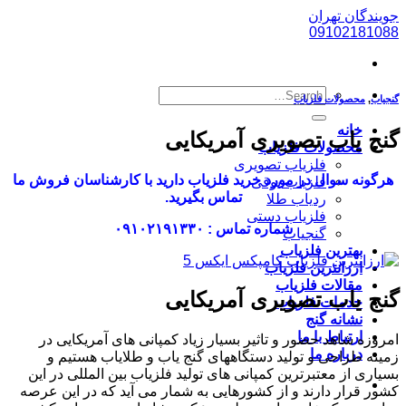
پرش
جویندگان تهران
به
09102181088
محتوا
گنجیاب
,
محصولات فلزیاب
خانه
گنج یاب تصویری آمریکایی
محصولات فلزیاب
فلزیاب تصویری
هرگونه سوال در مورد خرید فلزیاب دارید با کارشناسان فروش ما
فلزیاب بوقی
تماس بگیرید.
ردیاب طلا
فلزیاب دستی
شماره تماس : ۰۹۱۰۲۱۹۱۳۳۰
گنجیاب
بهترین فلزیاب
ارزانترین فلزیاب
مقالات فلزیاب
گنج یاب تصویری آمریکایی
خدمات فلزیاب
نشانه گنج
ارتباط با ما
امروزه شاهد حضور و تاثیر بسیار زیاد کمپانی های آمریکایی در
درباره ما
زمینه طراحی و تولید دستگاههای گنج یاب و طلایاب هستیم و
بسیاری از معتبرترین کمپانی های تولید فلزیاب بین المللی در این
کشور قرار دارند و از کشورهایی به شمار می آید که در این عرصه