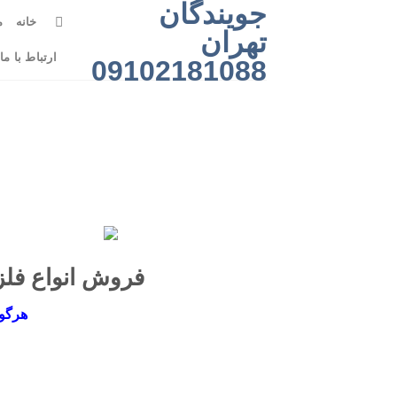
جویندگان
رش
خانه
م
ه
تهران
حتوا
ارتباط با ما
09102181088
فروش انواع فل
هرگون