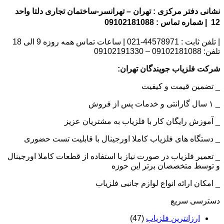
نشانی دفتر مرکزی : تهران – تهرانسر-ساختمان تجاری دلتا واحد
12 | شماره تماس : 09102181088
| تلفن ثابت : 44578971-021 | ساعات تماس همه روزه 9 الی 18
تلفن: 09102181088 – 09102191330
شرکت فلزیاب جویندگان تهران:
_ تضمین قیمت و کیفیت
_ ۱ سال گارانتی و خدمات پس از فروش
_ آموزش رایگان کار با فلزیاب به مشتریان عزیز
_ دستگاه های فلزیاب کاملا اورجینال با قابلیت تست حضوری
_ تعمیر فلزیاب در صورت نیاز با استفاده از قطعات کاملا اورجینال
و توسط متخصصان برتر این حوزه
_ امکان ارائه انواع لوازم جانبی فلزیاب
دسترسی سریع
ارزانترین فلزیاب
(47)