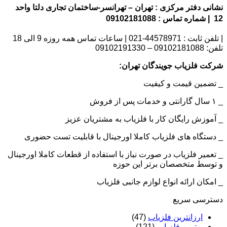
نشانی دفتر مرکزی : تهران – تهرانسر-ساختمان تجاری دلتا واحد
12 | شماره تماس : 09102181088
| تلفن ثابت : 44578971-021 | ساعات تماس همه روزه 9 الی 18
تلفن: 09102181088 – 09102191330
شرکت فلزیاب جویندگان تهران:
_ تضمین قیمت و کیفیت
_ ۱ سال گارانتی و خدمات پس از فروش
_ آموزش رایگان کار با فلزیاب به مشتریان عزیز
_ دستگاه های فلزیاب کاملا اورجینال با قابلیت تست حضوری
_ تعمیر فلزیاب در صورت نیاز با استفاده از قطعات کاملا اورجینال
و توسط متخصصان برتر این حوزه
_ امکان ارائه انواع لوازم جانبی فلزیاب
دسترسی سریع
ارزانترین فلزیاب
(47)
بهترین فلزیاب
(121)