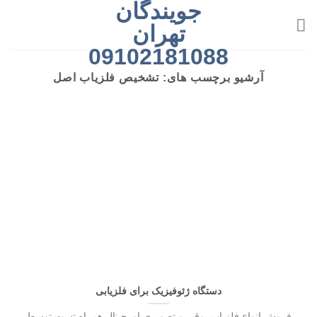
جویندگان
رش
ه
تهران
حتوا
09102181088
آرشیو برچسب های:
تشخیص فلزیاب اصل
دستگاه ژئوفیزیک برای فلزیابی
فروش انواع فلزیاب بوقی و تصویری اورجینال همراه تست توسط