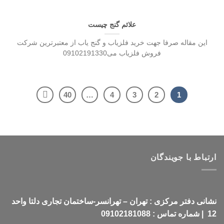
علائم گنج چیست
این مقاله صرفا جهت خرید فلزیاب و گنج یاب از معتبرترین شرکت
فروش فلزیاب می09102191330
40
…
4
3
2
1
ارتباط با جویندگان
نشانی دفتر مرکزی : تهران – تهرانسر-ساختمان تجاری دلتا واحد
12 | شماره تماس : 09102181088