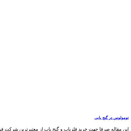
تومولوس در گنج یابی
این مقاله صرفا جهت خرید فلزیاب و گنج یاب از معتبرترین شرکت فروش فلزی