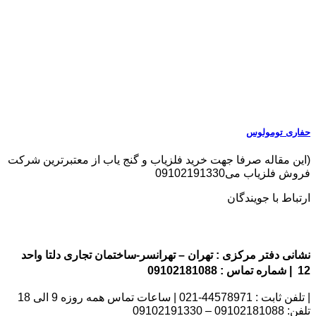
حفاری تومولوس
(این مقاله صرفا جهت خرید فلزیاب و گنج یاب از معتبرترین شرکت
فروش فلزیاب می09102191330
ارتباط با جویندگان
نشانی دفتر مرکزی : تهران – تهرانسر-ساختمان تجاری دلتا واحد
12 | شماره تماس : 09102181088
| تلفن ثابت : 44578971-021 | ساعات تماس همه روزه 9 الی 18
تلفن: 09102181088 – 09102191330