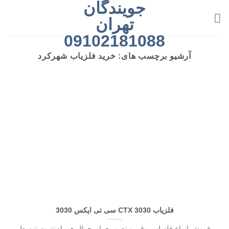
جویندگان
رش
ه
تهران
حتوا
09102181088
آرشیو برچسب های:
خرید فلزیاب شهرکرد
فلزیاب CTX 3030 سی تی ایکس 3030
فروش انواع فلزیاب بوقی و تصویری اورجینال همراه تست توسط