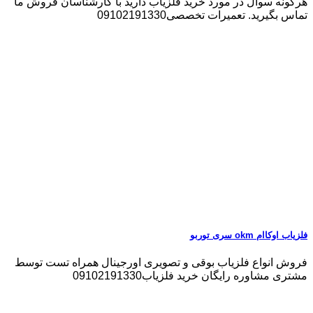
هرگونه سوال در مورد خرید فلزیاب دارید با کارشناسان فروش ما
تماس بگیرید. تعمیرات تخصصی09102191330
فلزیاب اوکاام okm سری توربو
فروش انواع فلزیاب بوقی و تصویری اورجینال همراه تست توسط
مشتری مشاوره رایگان خرید فلزیاب09102191330