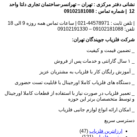
نشانی دفتر مرکزی : تهران – تهرانسر-ساختمان تجاری دلتا واحد
12 | شماره تماس : 09102181088
| تلفن ثابت : 44578971-021 | ساعات تماس همه روزه 9 الی 18
تلفن: 09102181088 – 09102191330
شرکت فلزیاب جویندگان تهران:
_ تضمین قیمت و کیفیت
_ ۱ سال گارانتی و خدمات پس از فروش
_ آموزش رایگان کار با فلزیاب به مشتریان عزیز
_ دستگاه های فلزیاب کاملا اورجینال با قابلیت تست حضوری
_ تعمیر فلزیاب در صورت نیاز با استفاده از قطعات کاملا اورجینال
و توسط متخصصان برتر این حوزه
_ امکان ارائه انواع لوازم جانبی فلزیاب
دسترسی سریع
ارزانترین فلزیاب
(47)
بهترین فلزیاب
(121)