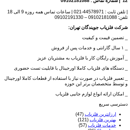
12 | شماره تماس : 09102181088
| تلفن ثابت : 44578971-021 | ساعات تماس همه روزه 9 الی 18
تلفن: 09102181088 – 09102191330
شرکت فلزیاب جویندگان تهران:
_ تضمین قیمت و کیفیت
_ ۱ سال گارانتی و خدمات پس از فروش
_ آموزش رایگان کار با فلزیاب به مشتریان عزیز
_ دستگاه های فلزیاب کاملا اورجینال با قابلیت تست حضوری
_ تعمیر فلزیاب در صورت نیاز با استفاده از قطعات کاملا اورجینال
و توسط متخصصان برتر این حوزه
_ امکان ارائه انواع لوازم جانبی فلزیاب
دسترسی سریع
ارزانترین فلزیاب
(47)
بهترین فلزیاب
(121)
خدمات فلزیاب
(57)