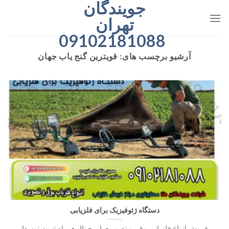
جویندگان
رش
ه
تهران
حتوا
09102181088
آرشیو برچسب های:
قویترین گنج یاب جهان
دستگاه ژئوفیزیک برای فلزیابی
فروش انواع فلزیاب بوقی و تصویری اورجینال همراه تست توسط