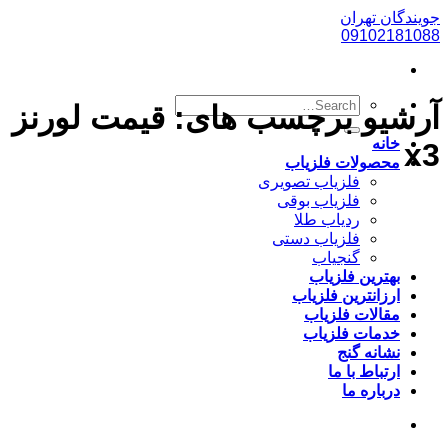
پرش
جویندگان تهران
به
09102181088
محتوا
آرشیو برچسب های:
قیمت لورنز
خانه
x3
محصولات فلزیاب
فلزیاب تصویری
فلزیاب بوقی
ردیاب طلا
فلزیاب دستی
گنجیاب
بهترین فلزیاب
ارزانترین فلزیاب
مقالات فلزیاب
خدمات فلزیاب
نشانه گنج
ارتباط با ما
درباره ما