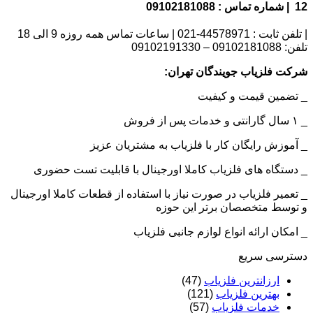
12 | شماره تماس : 09102181088
| تلفن ثابت : 44578971-021 | ساعات تماس همه روزه 9 الی 18
تلفن: 09102181088 – 09102191330
شرکت فلزیاب جویندگان تهران:
_ تضمین قیمت و کیفیت
_ ۱ سال گارانتی و خدمات پس از فروش
_ آموزش رایگان کار با فلزیاب به مشتریان عزیز
_ دستگاه های فلزیاب کاملا اورجینال با قابلیت تست حضوری
_ تعمیر فلزیاب در صورت نیاز با استفاده از قطعات کاملا اورجینال
و توسط متخصصان برتر این حوزه
_ امکان ارائه انواع لوازم جانبی فلزیاب
دسترسی سریع
ارزانترین فلزیاب
(47)
بهترین فلزیاب
(121)
خدمات فلزیاب
(57)