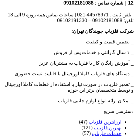
12 | شماره تماس : 09102181088
| تلفن ثابت : 44578971-021 | ساعات تماس همه روزه 9 الی 18
تلفن: 09102181088 – 09102191330
شرکت فلزیاب جویندگان تهران:
_ تضمین قیمت و کیفیت
_ ۱ سال گارانتی و خدمات پس از فروش
_ آموزش رایگان کار با فلزیاب به مشتریان عزیز
_ دستگاه های فلزیاب کاملا اورجینال با قابلیت تست حضوری
_ تعمیر فلزیاب در صورت نیاز با استفاده از قطعات کاملا اورجینال
و توسط متخصصان برتر این حوزه
_ امکان ارائه انواع لوازم جانبی فلزیاب
دسترسی سریع
ارزانترین فلزیاب
(47)
بهترین فلزیاب
(121)
خدمات فلزیاب
(57)