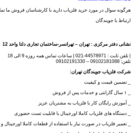
هرگونه سوال در مورد خرید فلزیاب دارید با کارشناسان فروش ما تماس بگیری
ارتباط با جویندگان
نشانی دفتر مرکزی : تهران – تهرانسر-ساختمان تجاری دلتا واحد 12 | شماره تماس : 09102181088
| تلفن ثابت : 44578971-021 | ساعات تماس همه روزه 9 الی 18
تلفن: 09102181088 – 09102191330
شرکت فلزیاب جویندگان تهران:
_ تضمین قیمت و کیفیت
_ ۱ سال گارانتی و خدمات پس از فروش
_ آموزش رایگان کار با فلزیاب به مشتریان عزیز
_ دستگاه های فلزیاب کاملا اورجینال با قابلیت تست حضوری
_ تعمیر فلزیاب در صورت نیاز با استفاده از قطعات کاملا اورجینال