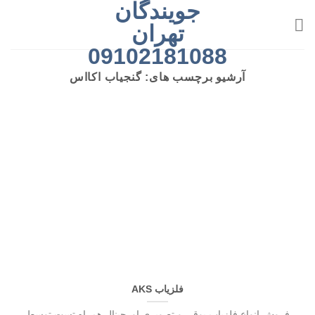
جویندگان
رش
ه
تهران
حتوا
09102181088
آرشیو برچسب های:
گنجیاب اکااس
فلزیاب AKS
فروش انواع فلزیاب بوقی و تصویری اورجینال همراه تست توسط