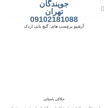
جویندگان
رش
ه
تهران
حتوا
09102181088
آرشیو برچسب های:
گنج یابی اردک
حکاکی باستانی
این مقاله صرفا جهت خرید فلزیاب و گنج یاب از معتبرترین شرکت