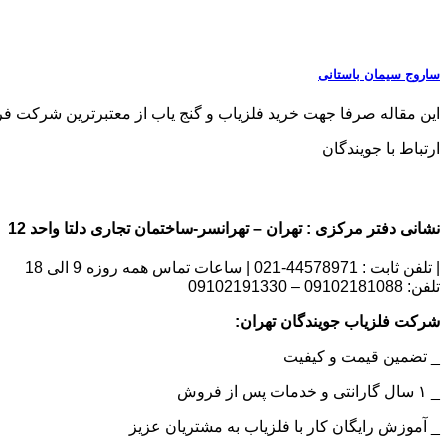
ساروج سیمان باستانی
این مقاله صرفا جهت خرید فلزیاب و گنج یاب از معتبرترین شرکت فروش فلزی
ارتباط با جویندگان
نشانی دفتر مرکزی : تهران – تهرانسر-ساختمان تجاری دلتا واحد 12 | شماره تماس : 09102181088
| تلفن ثابت : 44578971-021 | ساعات تماس همه روزه 9 الی 18
تلفن: 09102181088 – 09102191330
شرکت فلزیاب جویندگان تهران:
_ تضمین قیمت و کیفیت
_ ۱ سال گارانتی و خدمات پس از فروش
_ آموزش رایگان کار با فلزیاب به مشتریان عزیز