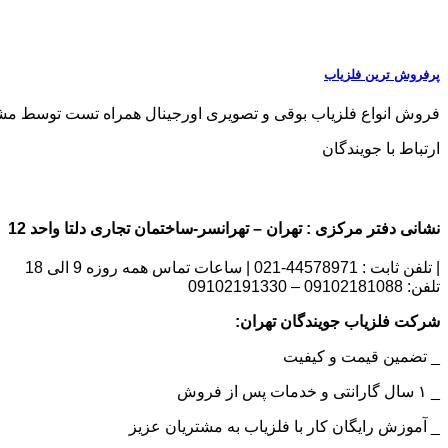
پرفروش ترین فلزیاب
فروش انواع فلزیاب بوقی و تصویری اورجینال همراه تست توسط مشتری هرگو
ارتباط با جویندگان
نشانی دفتر مرکزی : تهران – تهرانسر-ساختمان تجاری دلتا واحد 12 | شماره تماس : 09102181088
| تلفن ثابت : 44578971-021 | ساعات تماس همه روزه 9 الی 18
تلفن: 09102181088 – 09102191330
شرکت فلزیاب جویندگان تهران:
_ تضمین قیمت و کیفیت
_ ۱ سال گارانتی و خدمات پس از فروش
_ آموزش رایگان کار با فلزیاب به مشتریان عزیز