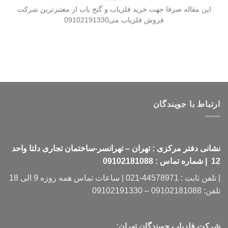
این مقاله صرفا جهت خرید فلزیاب و گنج یاب از معتبرترین شرکت
فروش فلزیاب می09102191330
ارتباط با جویندگان
نشانی دفتر مرکزی : تهران – تهرانسر-ساختمان تجاری دلتا واحد
12 | شماره تماس : 09102181088
| تلفن ثابت : 44578971-021 | ساعات تماس همه روزه 9 الی 18
تلفن: 09102181088 – 09102191330
شرکت فلزیاب جویندگان تهران: