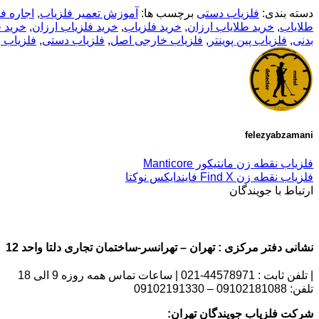
دسته بندی:
فلزیاب دستی
برچسب ها:
آموزش تعمیر فلزیاب
,
اجاره ف
طلایاب
,
خرید طلایاب ارزان
,
خرید فلزیاب
,
خرید فلزیاب ارزان
,
خرید 
بدنی
,
فلزیاب پین پوینتر
,
فلزیاب خارجی اصل
,
فلزیاب دستی
,
فلزیاب 
felezyabzamani
فلزیاب نقطه زن مانتیکور Manticore
فلزیاب نقطه زن Find X فایندایکس نوکتا
ارتباط با جویندگان
نشانی دفتر مرکزی : تهران – تهرانسر-ساختمان تجاری دلتا واحد 12 | شماره تماس : 09102181088
| تلفن ثابت : 44578971-021 | ساعات تماس همه روزه 9 الی 18
تلفن: 09102181088 – 09102191330
شرکت فلزیاب جویندگان تهران: