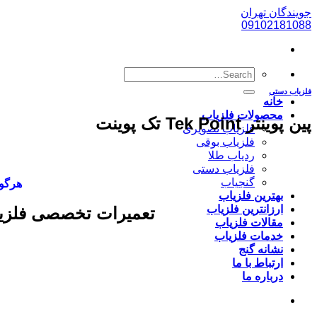
پرش
جویندگان تهران
به
09102181088
محتوا
فلزیاب دستی
خانه
محصولات فلزیاب
پین پوینتر Tek Point تک پوینت
فلزیاب تصویری
فلزیاب بوقی
ردیاب طلا
فلزیاب دستی
گنجیاب
هرگون
بهترین فلزیاب
ارزانترین فلزیاب
تعمیرات تخصصی فلزیا
مقالات فلزیاب
خدمات فلزیاب
نشانه گنج
ارتباط با ما
درباره ما