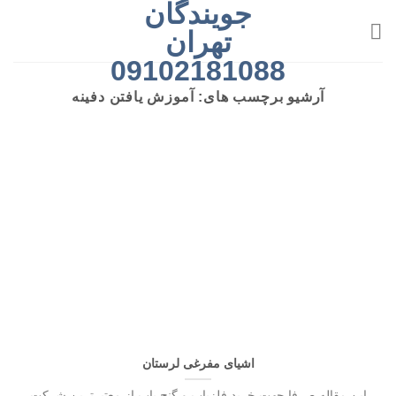
جویندگان
رش
ه
تهران
حتوا
09102181088
آرشیو برچسب های:
آموزش یافتن دفینه
اشیای مفرغی لرستان
این مقاله صرفا جهت خرید فلزیاب و گنج یاب از معتبرترین شرکت