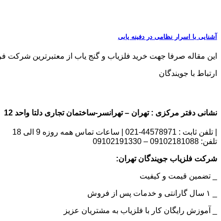
آشنایی با اسرار نظامی در دفینه یابی
این مقاله صرفا جهت خرید فلزیاب و گنج یاب از معتبرترین شرکت فروش فلزی
ارتباط با جویندگان
نشانی دفتر مرکزی : تهران – تهرانسر-ساختمان تجاری دلتا واحد 12 | شماره تماس : 09102181088
| تلفن ثابت : 44578971-021 | ساعات تماس همه روزه 9 الی 18
تلفن: 09102181088 – 09102191330
شرکت فلزیاب جویندگان تهران:
_ تضمین قیمت و کیفیت
_ ۱ سال گارانتی و خدمات پس از فروش
_ آموزش رایگان کار با فلزیاب به مشتریان عزیز