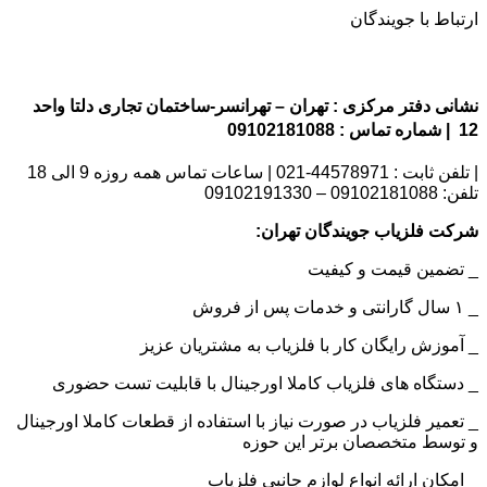
ارتباط با جویندگان
نشانی دفتر مرکزی : تهران – تهرانسر-ساختمان تجاری دلتا واحد
12 | شماره تماس : 09102181088
| تلفن ثابت : 44578971-021 | ساعات تماس همه روزه 9 الی 18
تلفن: 09102181088 – 09102191330
شرکت فلزیاب جویندگان تهران:
_ تضمین قیمت و کیفیت
_ ۱ سال گارانتی و خدمات پس از فروش
_ آموزش رایگان کار با فلزیاب به مشتریان عزیز
_ دستگاه های فلزیاب کاملا اورجینال با قابلیت تست حضوری
_ تعمیر فلزیاب در صورت نیاز با استفاده از قطعات کاملا اورجینال
و توسط متخصصان برتر این حوزه
_ امکان ارائه انواع لوازم جانبی فلزیاب