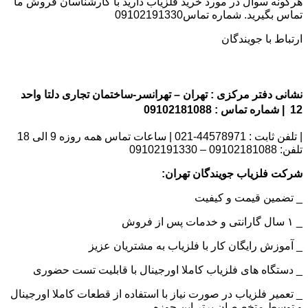
هرگونه سوال در مورد خرید فلزیاب دارید با کارشناسان فروش ما
تماس بگیرید. شماره تماس09102191330
ارتباط با جویندگان
نشانی دفتر مرکزی : تهران – تهرانسر-ساختمان تجاری دلتا واحد
12 | شماره تماس : 09102181088
| تلفن ثابت : 44578971-021 | ساعات تماس همه روزه 9 الی 18
تلفن: 09102181088 – 09102191330
شرکت فلزیاب جویندگان تهران:
_ تضمین قیمت و کیفیت
_ ۱ سال گارانتی و خدمات پس از فروش
_ آموزش رایگان کار با فلزیاب به مشتریان عزیز
_ دستگاه های فلزیاب کاملا اورجینال با قابلیت تست حضوری
_ تعمیر فلزیاب در صورت نیاز با استفاده از قطعات کاملا اورجینال
و توسط متخصصان برتر این حوزه