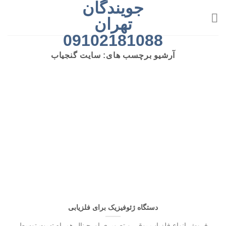
جویندگان
رش
ه
تهران
حتوا
09102181088
آرشیو برچسب های:
سایت گنجیاب
دستگاه ژئوفیزیک برای فلزیابی
فروش انواع فلزیاب بوقی و تصویری اورجینال همراه تست توسط