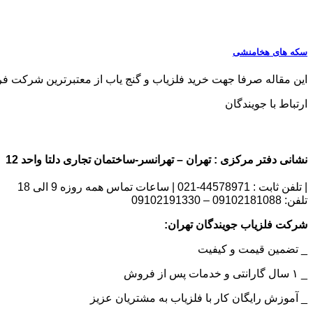
سکه های هخامنشی
این مقاله صرفا جهت خرید فلزیاب و گنج یاب از معتبرترین شرکت فروش فلزی
ارتباط با جویندگان
نشانی دفتر مرکزی : تهران – تهرانسر-ساختمان تجاری دلتا واحد 12 | شماره تماس : 09102181088
| تلفن ثابت : 44578971-021 | ساعات تماس همه روزه 9 الی 18
تلفن: 09102181088 – 09102191330
شرکت فلزیاب جویندگان تهران:
_ تضمین قیمت و کیفیت
_ ۱ سال گارانتی و خدمات پس از فروش
_ آموزش رایگان کار با فلزیاب به مشتریان عزیز