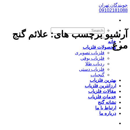
پرش
جویندگان تهران
به
09102181088
محتوا
آرشیو برچسب های:
علائم گنج
خانه
مرغ
محصولات فلزیاب
فلزیاب تصویری
فلزیاب بوقی
ردیاب طلا
فلزیاب دستی
گنجیاب
بهترین فلزیاب
ارزانترین فلزیاب
مقالات فلزیاب
خدمات فلزیاب
نشانه گنج
ارتباط با ما
درباره ما