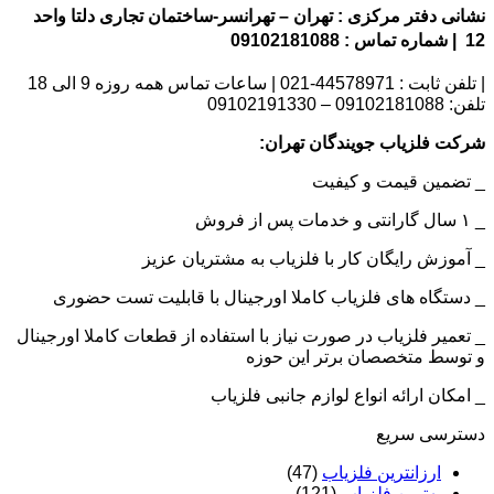
نشانی دفتر مرکزی : تهران – تهرانسر-ساختمان تجاری دلتا واحد
12 | شماره تماس : 09102181088
| تلفن ثابت : 44578971-021 | ساعات تماس همه روزه 9 الی 18
تلفن: 09102181088 – 09102191330
شرکت فلزیاب جویندگان تهران:
_ تضمین قیمت و کیفیت
_ ۱ سال گارانتی و خدمات پس از فروش
_ آموزش رایگان کار با فلزیاب به مشتریان عزیز
_ دستگاه های فلزیاب کاملا اورجینال با قابلیت تست حضوری
_ تعمیر فلزیاب در صورت نیاز با استفاده از قطعات کاملا اورجینال
و توسط متخصصان برتر این حوزه
_ امکان ارائه انواع لوازم جانبی فلزیاب
دسترسی سریع
ارزانترین فلزیاب
(47)
بهترین فلزیاب
(121)