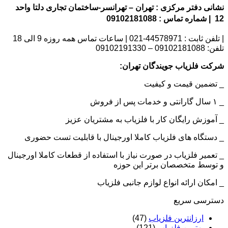
نشانی دفتر مرکزی : تهران – تهرانسر-ساختمان تجاری دلتا واحد
12 | شماره تماس : 09102181088
| تلفن ثابت : 44578971-021 | ساعات تماس همه روزه 9 الی 18
تلفن: 09102181088 – 09102191330
شرکت فلزیاب جویندگان تهران:
_ تضمین قیمت و کیفیت
_ ۱ سال گارانتی و خدمات پس از فروش
_ آموزش رایگان کار با فلزیاب به مشتریان عزیز
_ دستگاه های فلزیاب کاملا اورجینال با قابلیت تست حضوری
_ تعمیر فلزیاب در صورت نیاز با استفاده از قطعات کاملا اورجینال
و توسط متخصصان برتر این حوزه
_ امکان ارائه انواع لوازم جانبی فلزیاب
دسترسی سریع
ارزانترین فلزیاب
(47)
بهترین فلزیاب
(121)