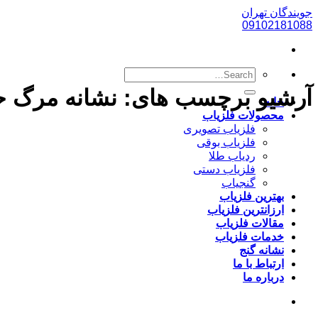
پرش
جویندگان تهران
به
09102181088
محتوا
آرشیو برچسب های:
نشانه مرگ ح
خانه
محصولات فلزیاب
فلزیاب تصویری
فلزیاب بوقی
ردیاب طلا
فلزیاب دستی
گنجیاب
بهترین فلزیاب
ارزانترین فلزیاب
مقالات فلزیاب
خدمات فلزیاب
نشانه گنج
ارتباط با ما
درباره ما