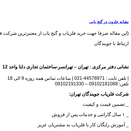
نشانه حلزون در گنج یابی
(این مقاله صرفا جهت خرید فلزیاب و گنج یاب از معتبرترین شرکت فروش فلز
ارتباط با جویندگان
نشانی دفتر مرکزی : تهران – تهرانسر-ساختمان تجاری دلتا واحد 12 | شماره تماس : 09102181088
| تلفن ثابت : 44578971-021 | ساعات تماس همه روزه 9 الی 18
تلفن: 09102181088 – 09102191330
شرکت فلزیاب جویندگان تهران:
_ تضمین قیمت و کیفیت
_ ۱ سال گارانتی و خدمات پس از فروش
_ آموزش رایگان کار با فلزیاب به مشتریان عزیز