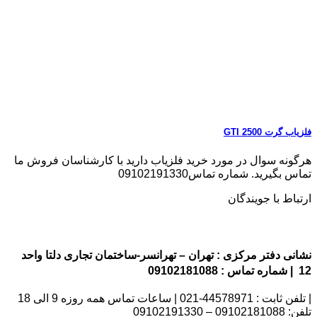
فلزیاب گرت GTI 2500
هرگونه سوال در مورد خرید فلزیاب دارید با کارشناسان فروش ما
تماس بگیرید. شماره تماس09102191330
ارتباط با جویندگان
نشانی دفتر مرکزی : تهران – تهرانسر-ساختمان تجاری دلتا واحد
12 | شماره تماس : 09102181088
| تلفن ثابت : 44578971-021 | ساعات تماس همه روزه 9 الی 18
تلفن: 09102181088 – 09102191330