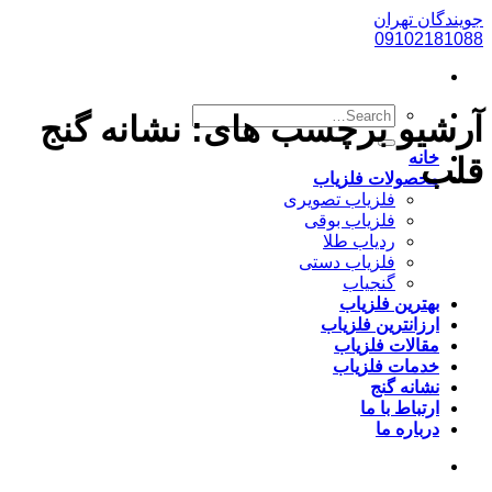
پرش
جویندگان تهران
به
09102181088
محتوا
آرشیو برچسب های:
نشانه گنج
خانه
قلب
محصولات فلزیاب
فلزیاب تصویری
فلزیاب بوقی
ردیاب طلا
فلزیاب دستی
گنجیاب
بهترین فلزیاب
ارزانترین فلزیاب
مقالات فلزیاب
خدمات فلزیاب
نشانه گنج
ارتباط با ما
درباره ما