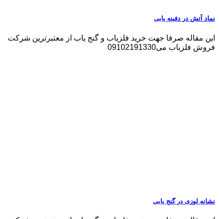
نماد آتش در دفینه یابی
این مقاله صرفا جهت خرید فلزیاب و گنج یاب از معتبرترین شرکت
فروش فلزیاب می09102191330
نشانه لوزی در گنج یابی