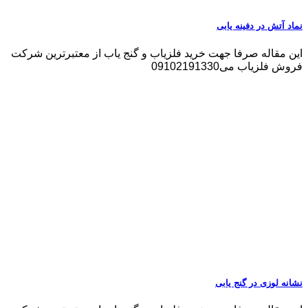
نماد آتش در دفینه یابی
این مقاله صرفا جهت خرید فلزیاب و گنج یاب از معتبرترین شرکت
فروش فلزیاب می09102191330
نشانه لوزی در گنج یابی