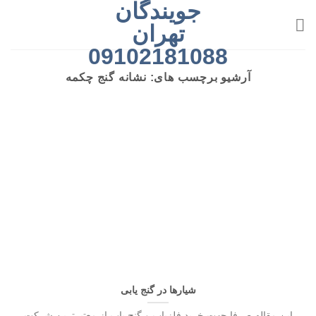
جویندگان
رش
ه
تهران
حتوا
09102181088
آرشیو برچسب های:
نشانه گنج چکمه
شیارها در گنج یابی
این مقاله صرفا جهت خرید فلزیاب و گنج یاب از معتبرترین شرکت