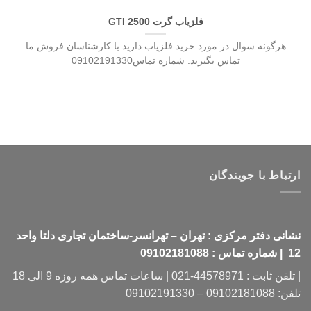
فلزیاب گرت GTI 2500
هرگونه سوال در مورد خرید فلزیاب دارید با کارشناسان فروش ما
تماس بگیرید. شماره تماس09102191330
ارتباط با جویندگان
نشانی دفتر مرکزی : تهران – تهرانسر-ساختمان تجاری دلتا واحد
12 | شماره تماس : 09102181088
| تلفن ثابت : 44578971-021 | ساعات تماس همه روزه 9 الی 18
تلفن: 09102181088 – 09102191330