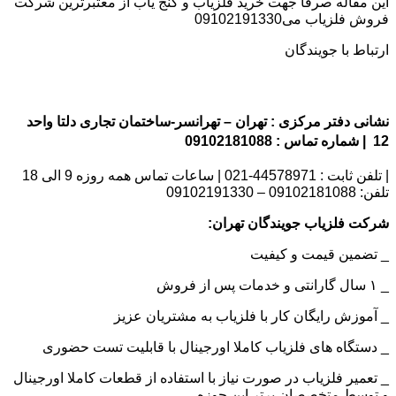
این مقاله صرفا جهت خرید فلزیاب و گنج یاب از معتبرترین شرکت
فروش فلزیاب می09102191330
ارتباط با جویندگان
نشانی دفتر مرکزی : تهران – تهرانسر-ساختمان تجاری دلتا واحد
12 | شماره تماس : 09102181088
| تلفن ثابت : 44578971-021 | ساعات تماس همه روزه 9 الی 18
تلفن: 09102181088 – 09102191330
شرکت فلزیاب جویندگان تهران:
_ تضمین قیمت و کیفیت
_ ۱ سال گارانتی و خدمات پس از فروش
_ آموزش رایگان کار با فلزیاب به مشتریان عزیز
_ دستگاه های فلزیاب کاملا اورجینال با قابلیت تست حضوری
_ تعمیر فلزیاب در صورت نیاز با استفاده از قطعات کاملا اورجینال
و توسط متخصصان برتر این حوزه