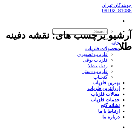
پرش
جویندگان تهران
به
09102181088
محتوا
آرشیو برچسب های:
نقشه دفینه
خانه
طلا
محصولات فلزیاب
فلزیاب تصویری
فلزیاب بوقی
ردیاب طلا
فلزیاب دستی
گنجیاب
بهترین فلزیاب
ارزانترین فلزیاب
مقالات فلزیاب
خدمات فلزیاب
نشانه گنج
ارتباط با ما
درباره ما