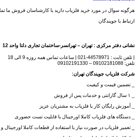
هرگونه سوال در مورد خرید فلزیاب دارید با کارشناسان فروش ما تماس بگیری
ارتباط با جویندگان
نشانی دفتر مرکزی : تهران – تهرانسر-ساختمان تجاری دلتا واحد 12 | شماره تماس : 09102181088
| تلفن ثابت : 44578971-021 | ساعات تماس همه روزه 9 الی 18
تلفن: 09102181088 – 09102191330
شرکت فلزیاب جویندگان تهران:
_ تضمین قیمت و کیفیت
_ ۱ سال گارانتی و خدمات پس از فروش
_ آموزش رایگان کار با فلزیاب به مشتریان عزیز
_ دستگاه های فلزیاب کاملا اورجینال با قابلیت تست حضوری
_ تعمیر فلزیاب در صورت نیاز با استفاده از قطعات کاملا اورجینال