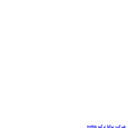
شرکت نوکتا ترکیه nokta