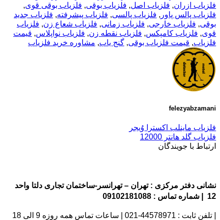
فلزیاب ازران
,
فلزیاب اصل
,
فلزیاب بوقی
,
فلزیاب بوقی قوی
,
فلزیاب پالس پاور
,
فلزیاب پالسی
,
فلزیاب پیشرفته
,
فلزیاب جدید
بوقی
,
فلزیاب خارجی
,
فلزیاب زمانی
,
فلزیاب شعاع زن
,
فلزیاب
قوی
,
فلزیاب کامپکس
,
فلزیاب نقطه زن
,
فلزیاب نواپلاس
,
قیمت
فلزیاب
,
قیمت فلزیاب بوقی
,
گنج یاب
,
مشاوره خرید فلزیاب
felezyabzamani
فلزیاب ماینلب اکسترا وُیجر
فلزیاب گلد هانتر 12000
ارتباط با جویندگان
نشانی دفتر مرکزی : تهران – تهرانسر-ساختمان تجاری دلتا واحد
12 | شماره تماس : 09102181088
| تلفن ثابت : 44578971-021 | ساعات تماس همه روزه 9 الی 18