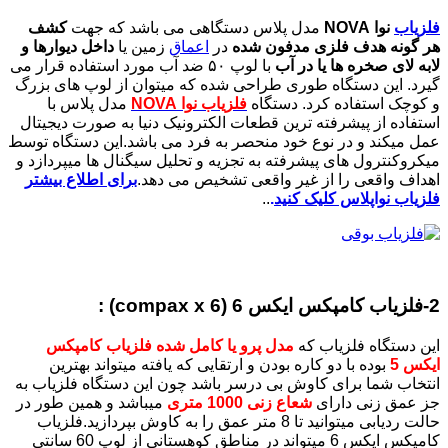
فلزیاب
نوا NOVA
مدل پلاس دستگاهی می باشد که جهت
کشف
هر گونه هدف فلزی مدفون شده
در
اعماق
زمین یا
داخل دیوارها و
لابه لای صخره ها یا در آب
با لوپ ۵۰ ضد آب مورد استفاده قرار می
گیرد. این دستگاه طوری طراحی شده که میتوان از لوپ های بزرگ
و کوچک استفاده کرد. دستگاه
فلزیاب نوا NOVA
مدل پلاس با
استفاده از پیشرفته ترین قطعات الکترونیک دنیا به صورت دیجیتال
عمل میکند و در نوع خود منحصر به فرد می باشد.این دستگاه توسط
میکروکنترول های پیشرفته به تجزیه و تحلیل سیگنال ها میپردازد و
اهداف واقعی را از غیر واقعی تشخیص می دهد.
برای اطلاع بیشتر
فلزیاب نواپلاس کلیک کنید
.
..
2-فلزیاب کامپکس ایکس 6 (compax x 6) :
این دستگاه فلزیاب که
مدل پرو یا کامل شده فلزیاب کامپکس
ایکس 5
بوده با دو کاره بودن و ارتقایی که یافته میتواند بهترین
انتخاب شما برای کاوش بی درسر باشد چون این دستگاه فلزیاب به
جز عمق زنی دارای
شعاع زنی 1000 متری
میباشد و همین طور در
حالت ردیابی میتوانید تا 8 متر عمق را به کاوش بپردازید.فلزیاب
کامپکس ایکس 6 میتواند در مناطق کوهستانی از لوپ 60 سانتی